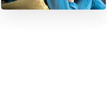
Αν έχετε λάβει αριθμό ΚΑΥΑΣ
,
συμπληρώστε τη φόρμα συμμετοχής για να
ελέγξετε άμεσα αν είστε επιλέξιμος/η στους
επιτυχόντες και θα λάβετε άμεσα οδηγίες
για τα επόμενα βήματα επιλογής
αντικειμένου κατάρτισης.
Πληροφορίες Δράσης
Αντικείμενο της δράσης αποτελεί η παροχή θεωρητικής
κατάρτισης αναβάθμισης δεξιοτήτων και επανακατάρτισης
στις ψηφιακές, πράσινες δεξιότητες και στον οικονομικό
εγγραμματισμό (Voucher) για εργαζόμενους του ιδιωτικού
τομέα.
Η δράση θα υλοποιηθεί με το σύστημα επιταγής κατάρτισης