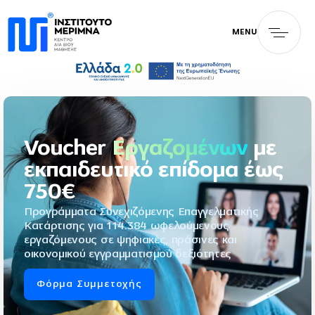
MENU
Voucher
Εργαζομένων
με
εκπαιδευτικό επίδομα έως
750€
Προγράμματα Συνεχιζόμενης Επαγγελματικής
Κατάρτισης για 114.384 ωφελούμενους
εργαζόμενους σε ψηφιακές, πράσινες και
οικονομικού εγγραμματισμού δεξιότητες
Φόρμα Συμμετοχής